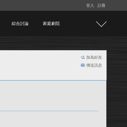
登入
註冊
綜合討論
家庭劇院
加為好友
傳送訊息