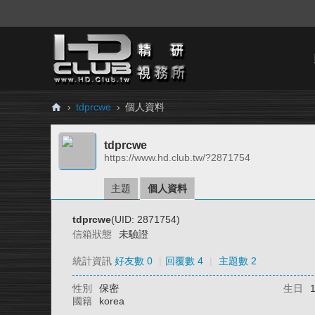
›
tdprcwe
›
個人資料
H
tdprcwe
D.
https://www.hd.club.tw/?2871754
Cl
ub
主題
個人資料
精
tdprcwe
(UID: 2871754)
研
信箱狀態
未驗證
視
統計資訊
好友數 0
|
回覆數 4
|
主題數 2
務
性別
保密
生日
所
國籍
korea