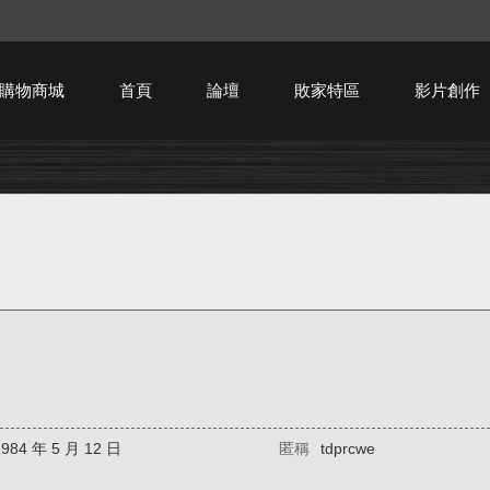
購物商城
首頁
論壇
敗家特區
影片創作
HTPC技術討論
1984 年 5 月 12 日
匿稱
tdprcwe