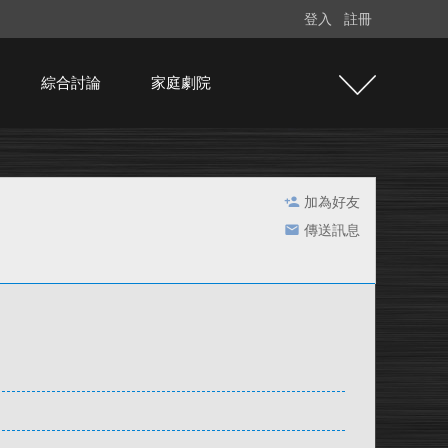
登入
註冊
綜合討論
家庭劇院
加為好友
傳送訊息