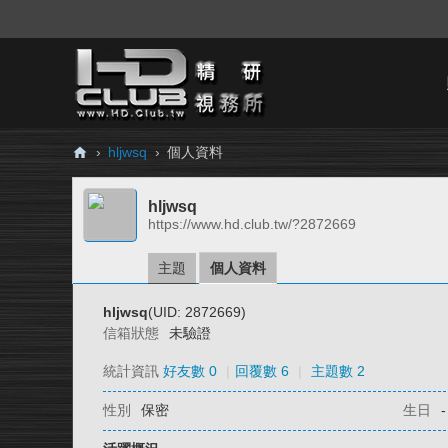
›
hljwsq
›
個人資料
H
hljwsq
D.
https://www.hd.club.tw/?2872669
Cl
ub
主題
個人資料
精
hljwsq
(UID: 2872669)
研
信箱狀態
未驗證
視
統計資訊
好友數 0
|
回覆數 6
|
主題數 2
務
性別
保密
生日
-
所