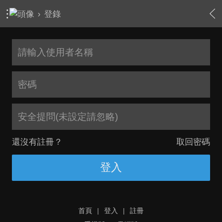
›
登錄
安全提問(未設定請忽略)
還沒有註冊？
取回密碼
登入
首頁
|
登入
|
註冊