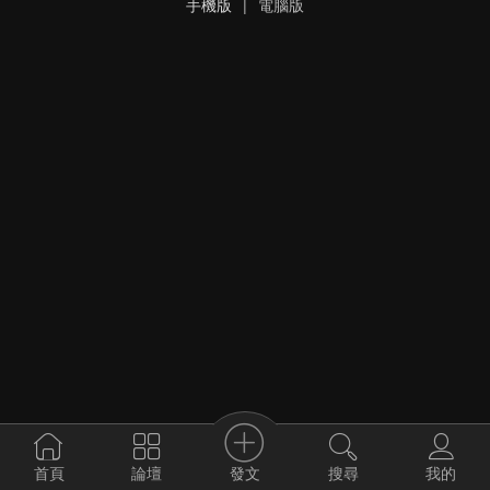
手機版
|
電腦版
發文
首頁
論壇
搜尋
我的