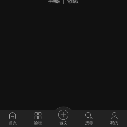
手機版
|
電腦版
發文
首頁
論壇
搜尋
我的