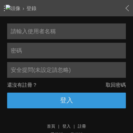
›
登錄
安全提問(未設定請忽略)
還沒有註冊？
取回密碼
登入
首頁
|
登入
|
註冊