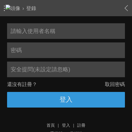
›
登錄
安全提問(未設定請忽略)
還沒有註冊？
取回密碼
登入
首頁
|
登入
|
註冊