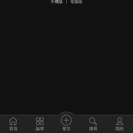
手機版
|
電腦版
發文
首頁
論壇
搜尋
我的