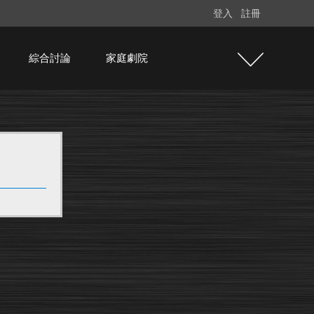
登入
註冊
綜合討論
家庭劇院