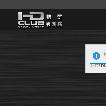
請稍候..