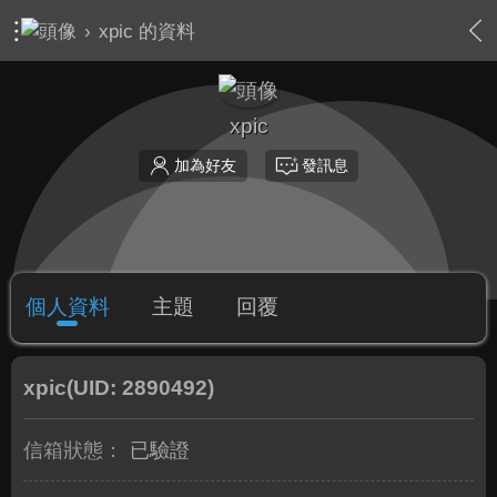
›
xpic 的資料
xpic
加為好友
發訊息
個人資料
主題
回覆
xpic
(UID: 2890492)
信箱狀態：
已驗證