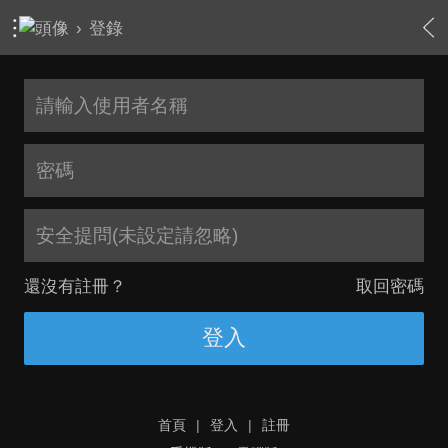
›
登錄
安全提問(未設定請忽略)
還沒有註冊？
取回密碼
登入
首頁
|
登入
|
註冊