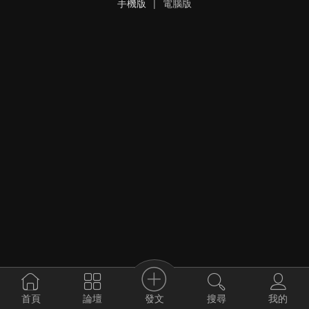
手機版
|
電腦版
發文
首頁
論壇
搜尋
我的