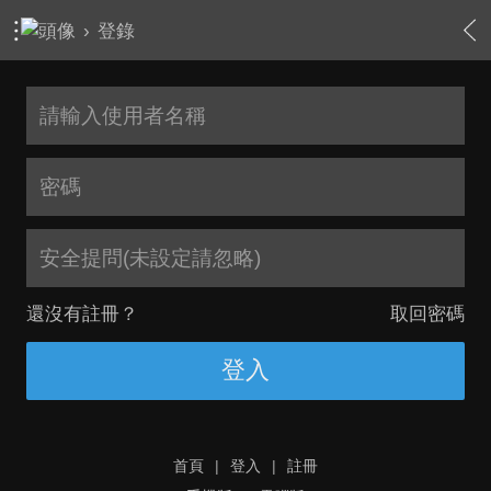
›
登錄
安全提問(未設定請忽略)
還沒有註冊？
取回密碼
登入
首頁
|
登入
|
註冊