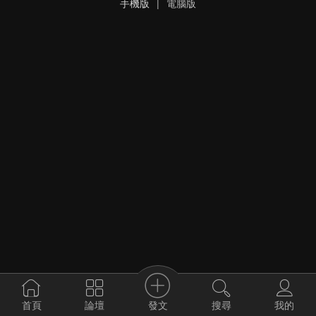
手機版
|
電腦版
發文
首頁
論壇
搜尋
我的