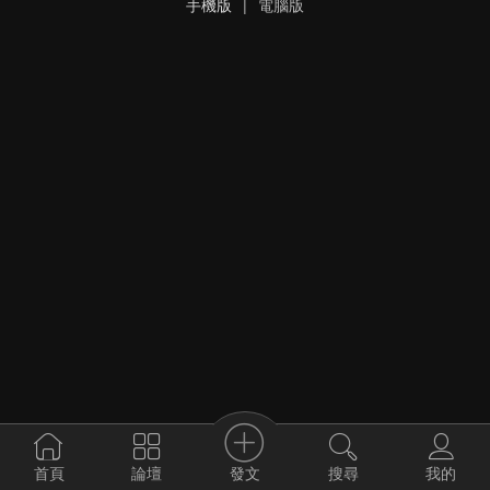
手機版
|
電腦版
發文
首頁
論壇
搜尋
我的