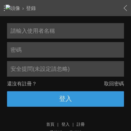
›
登錄
安全提問(未設定請忽略)
還沒有註冊？
取回密碼
登入
首頁
|
登入
|
註冊