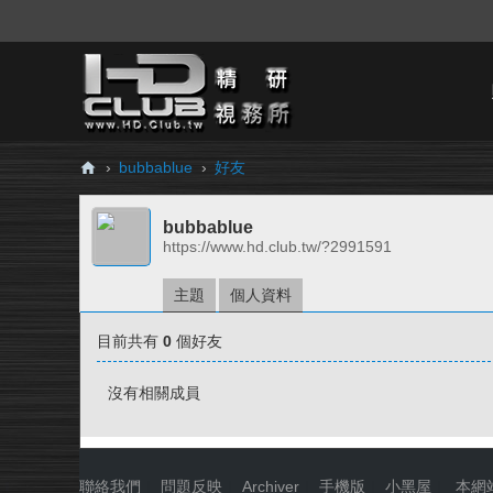
›
bubbablue
›
好友
H
bubbablue
D.
https://www.hd.club.tw/?2991591
Cl
ub
主題
個人資料
精
目前共有
0
個好友
研
視
沒有相關成員
務
所
聯絡我們
|
問題反映
|
Archiver
|
手機版
|
小黑屋
|
本網