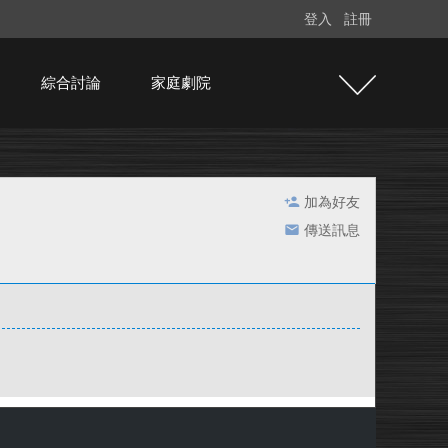
登入
註冊
綜合討論
家庭劇院
加為好友
傳送訊息