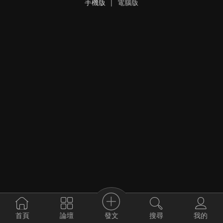
手機版
|
電腦版
發文
首頁
論壇
搜尋
我的