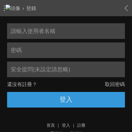
›
登錄
安全提問(未設定請忽略)
還沒有註冊？
取回密碼
登入
首頁
|
登入
|
註冊