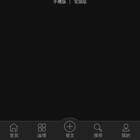
手機版
|
電腦版
發文
首頁
論壇
搜尋
我的