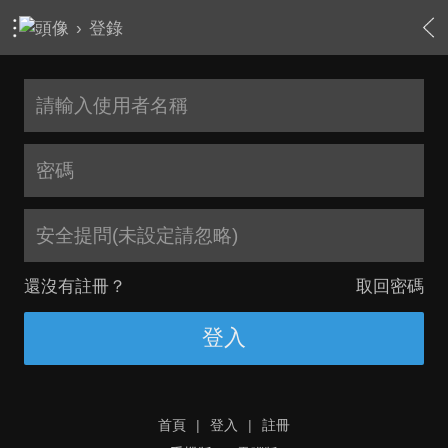
›
登錄
安全提問(未設定請忽略)
還沒有註冊？
取回密碼
登入
首頁
|
登入
|
註冊