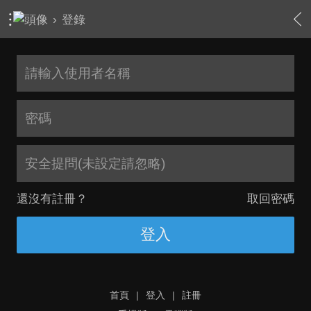
›
登錄
安全提問(未設定請忽略)
還沒有註冊？
取回密碼
登入
首頁
|
登入
|
註冊