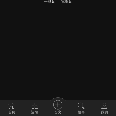
手機版
|
電腦版
發文
首頁
論壇
搜尋
我的