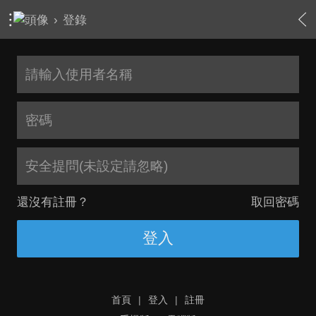
›
登錄
安全提問(未設定請忽略)
還沒有註冊？
取回密碼
登入
首頁
|
登入
|
註冊