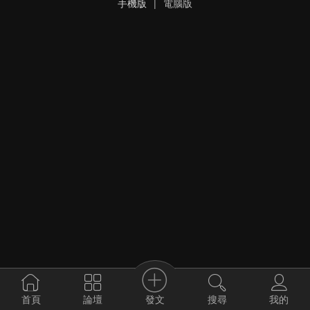
手機版
|
電腦版
發文
首頁
論壇
搜尋
我的