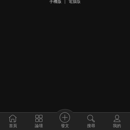
手機版
|
電腦版
發文
首頁
論壇
搜尋
我的