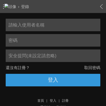
›
登錄
安全提問(未設定請忽略)
還沒有註冊？
取回密碼
登入
首頁
|
登入
|
註冊