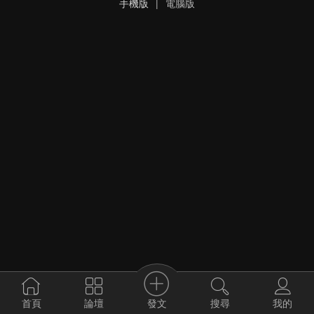
手機版
|
電腦版
發文
首頁
論壇
搜尋
我的