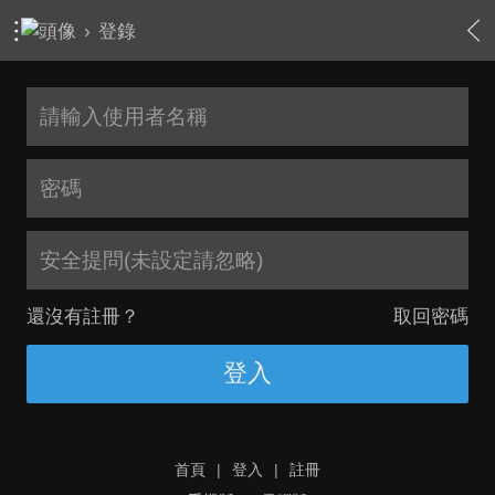
›
登錄
安全提問(未設定請忽略)
還沒有註冊？
取回密碼
登入
首頁
|
登入
|
註冊