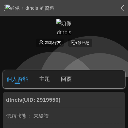
›
dtncls 的資料
dtncls
加為好友
發訊息
個人資料
主題
回覆
dtncls
(UID: 2919556)
信箱狀態：
未驗證