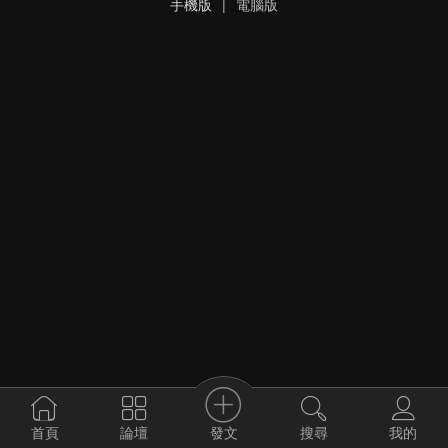
手機版
|
電腦版
發文
首頁
論壇
搜尋
我的