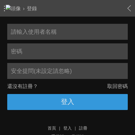
›
登錄
安全提問(未設定請忽略)
還沒有註冊？
取回密碼
登入
首頁
|
登入
|
註冊