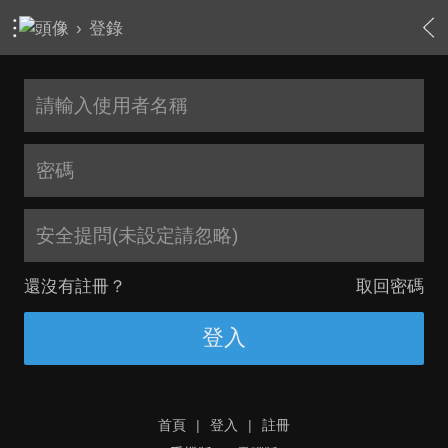
›
登錄
安全提問(未設定請忽略)
還沒有註冊？
取回密碼
登入
首頁
|
登入
|
註冊