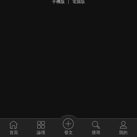
手機版
|
電腦版
發文
首頁
論壇
搜尋
我的