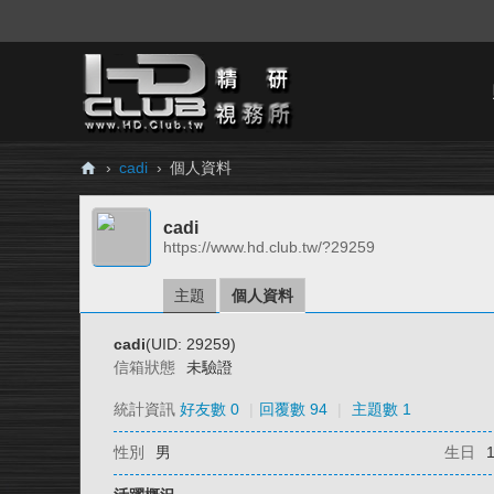
›
cadi
›
個人資料
H
cadi
D.
https://www.hd.club.tw/?29259
Cl
ub
主題
個人資料
精
cadi
(UID: 29259)
研
信箱狀態
未驗證
視
統計資訊
好友數 0
|
回覆數 94
|
主題數 1
務
性別
男
生日
所