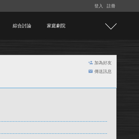
登入
註冊
綜合討論
家庭劇院
加為好友
傳送訊息