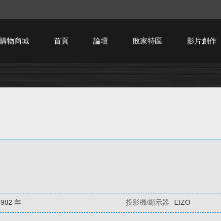
購物商城
首頁
論壇
敗家特區
影片創作
HTPC技術討論
1982 年
投影機/顯示器
EIZO