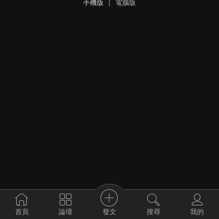
手機版
|
電腦版
發文
首頁
論壇
搜尋
我的