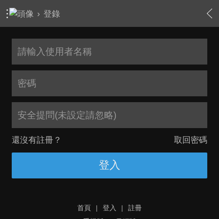
›
登錄
安全提問(未設定請忽略)
還沒有註冊？
取回密碼
登入
首頁
|
登入
|
註冊