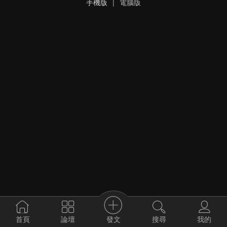
手機版
|
電腦版
發文
首頁
論壇
搜尋
我的