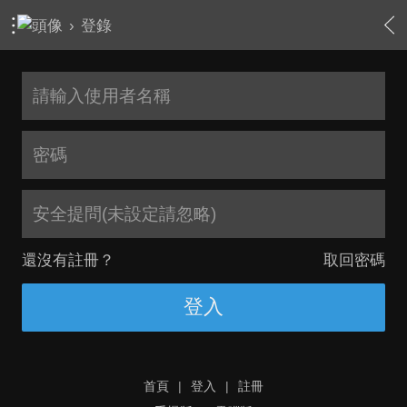
›
登錄
安全提問(未設定請忽略)
還沒有註冊？
取回密碼
登入
首頁
|
登入
|
註冊