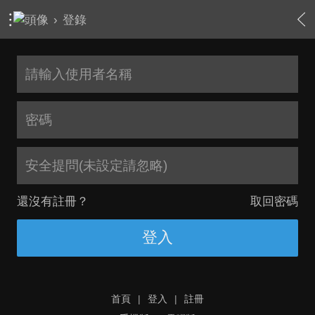
›
登錄
安全提問(未設定請忽略)
還沒有註冊？
取回密碼
登入
首頁
|
登入
|
註冊