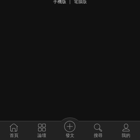
手機版
|
電腦版
發文
首頁
論壇
搜尋
我的