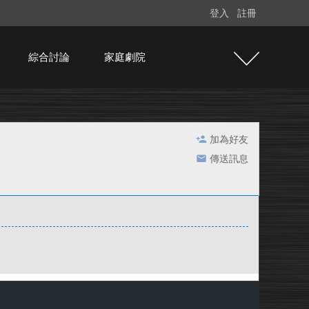
登入
註冊
綜合討論
家庭劇院
加為好友
傳送訊息