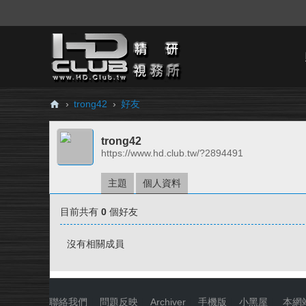
›
trong42
›
好友
H
trong42
D.
https://www.hd.club.tw/?2894491
Cl
ub
主題
個人資料
精
目前共有
0
個好友
研
視
沒有相關成員
務
所
聯絡我們
|
問題反映
|
Archiver
|
手機版
|
小黑屋
|
本網