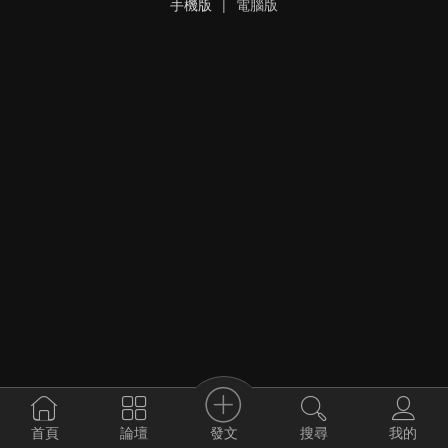
手機版
|
電腦版
發文
首頁
論壇
搜尋
我的