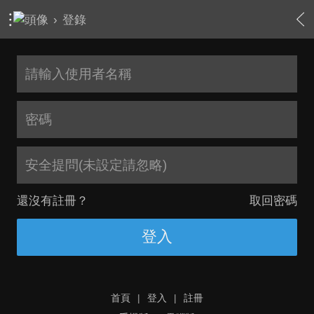
›
登錄
安全提問(未設定請忽略)
還沒有註冊？
取回密碼
登入
首頁
|
登入
|
註冊