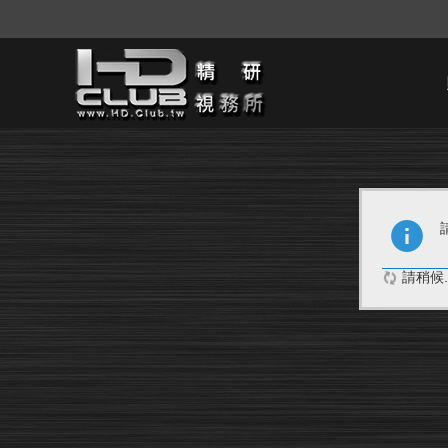
請稍候..