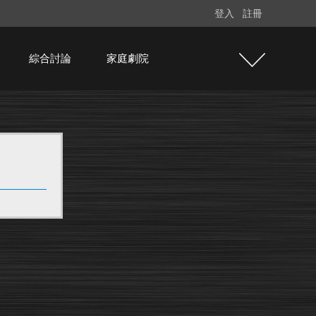
登入
註冊
綜合討論
家庭劇院