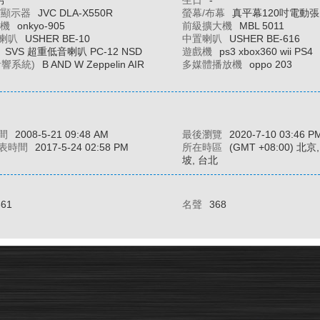
男
生日
-
/顯示器
JVC DLA-X550R
螢幕/布幕
真平幕120吋電動
大機
onkyo-905
前級擴大機
MBL 5011
喇叭
USHER BE-10
中置喇叭
USHER BE-616
SVS 超重低音喇叭 PC-12 NSD
遊戲機
ps3 xbox360 wii PS4
音響系統)
B AND W Zeppelin AIR
多媒體播放機
oppo 203
間
2008-5-21 09:48 AM
最後瀏覽
2020-7-10 03:46 P
表時間
2017-5-24 02:58 PM
所在時區
(GMT +08:00) 北
坡, 台北
861
名聲
368