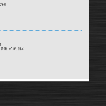
張力幕
M
京, 香港, 帕斯, 新加