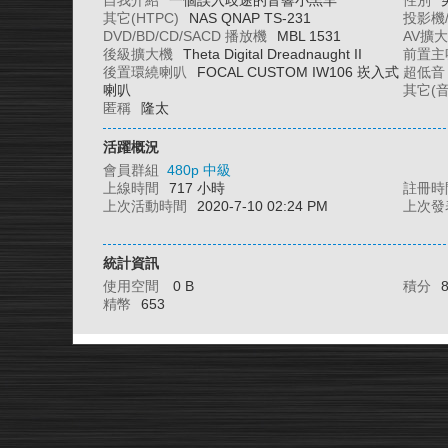
自我介紹
一個誤入歧途的音響小羔羊
性別
其它(HTPC)
NAS QNAP TS-231
投影機
DVD/BD/CD/SACD 播放機
MBL 1531
AV擴
後級擴大機
Theta Digital Dreadnaught II
前置主
後置環繞喇叭
FOCAL CUSTOM IW106 崁入式
超低音
喇叭
其它(
匿稱
隆太
活躍概況
會員群組
480p 中級
上線時間
717 小時
註冊時
上次活動時間
2020-7-10 02:24 PM
上次發
統計資訊
使用空間
0 B
積分
精幣
653