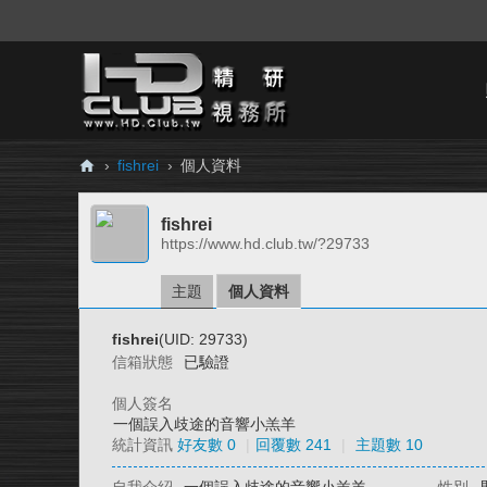
›
fishrei
›
個人資料
H
fishrei
D.
https://www.hd.club.tw/?29733
Cl
ub
主題
個人資料
精
fishrei
(UID: 29733)
研
信箱狀態
已驗證
視
個人簽名
務
一個誤入歧途的音響小羔羊
統計資訊
好友數 0
|
回覆數 241
|
主題數 10
所