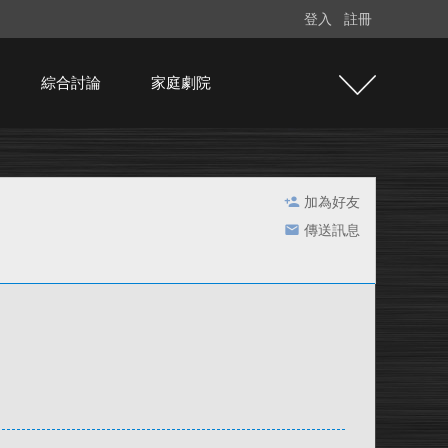
登入
註冊
綜合討論
家庭劇院
加為好友
傳送訊息