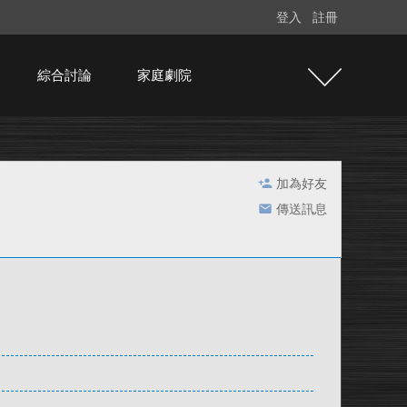
登入
註冊
綜合討論
家庭劇院
加為好友
傳送訊息