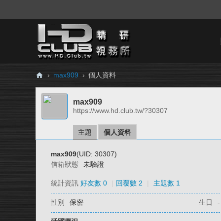
›
max909
›
個人資料
H
max909
D.
https://www.hd.club.tw/?30307
Cl
ub
主題
個人資料
精
max909
(UID: 30307)
研
信箱狀態
未驗證
視
統計資訊
好友數 0
|
回覆數 2
|
主題數 1
務
性別
保密
生日
-
所