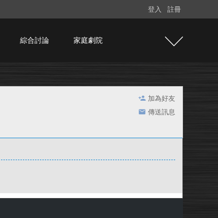
登入
註冊
綜合討論
家庭劇院
加為好友
傳送訊息