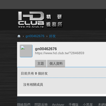
›
gn00462676
›
好友
H
gn00462676
D.
https://www.hd.club.tw/?2846859
Cl
ub
主題
個人資料
精
目前共有
0
個好友
研
視
沒有相關成員
務
所
聯絡我們
|
問題反映
|
Archiver
|
手機版
|
小黑屋
|
本網