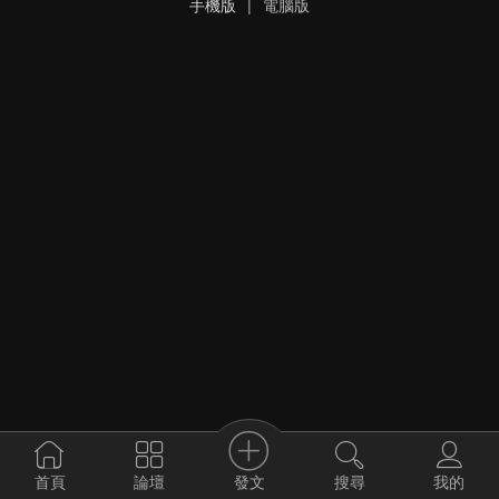
手機版
|
電腦版
發文
首頁
論壇
搜尋
我的