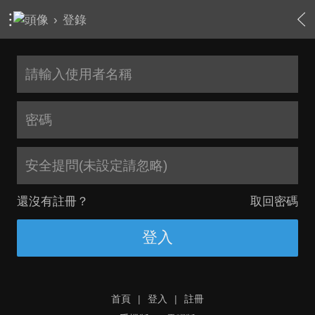
›
登錄
安全提問(未設定請忽略)
還沒有註冊？
取回密碼
登入
首頁
|
登入
|
註冊