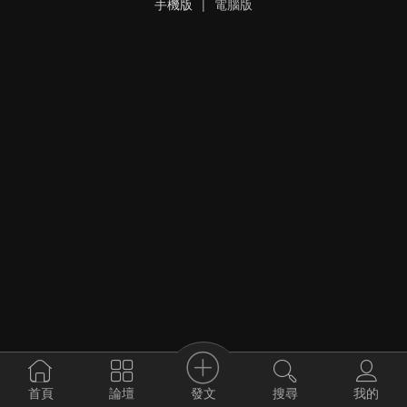
手機版
|
電腦版
發文
首頁
論壇
搜尋
我的