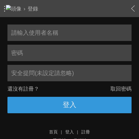
›
登錄
安全提問(未設定請忽略)
還沒有註冊？
取回密碼
登入
首頁
|
登入
|
註冊