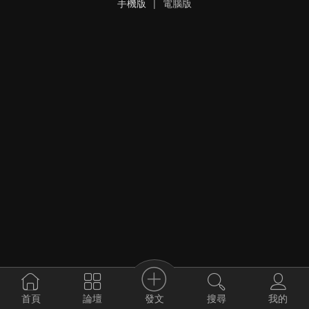
手機版
|
電腦版
發文
首頁
論壇
搜尋
我的