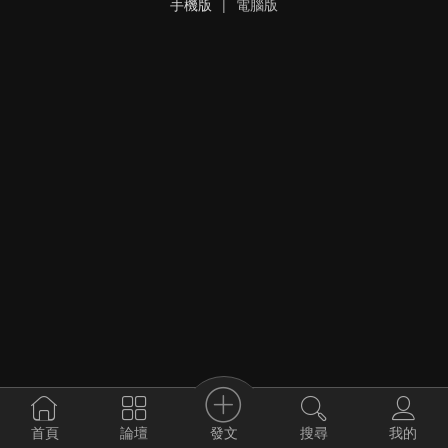
手機版
|
電腦版
發文
首頁
論壇
搜尋
我的