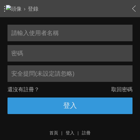
›
登錄
安全提問(未設定請忽略)
還沒有註冊？
取回密碼
登入
首頁
|
登入
|
註冊