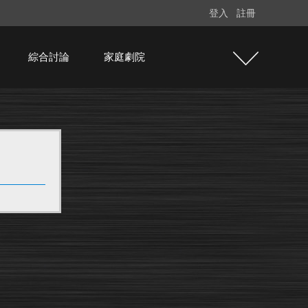
登入
註冊
綜合討論
家庭劇院