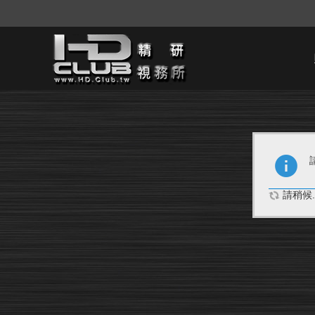
請稍候..