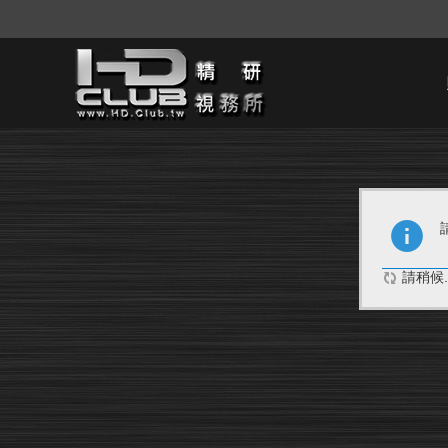
請稍候..