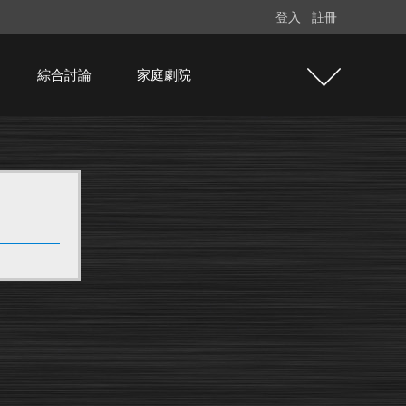
登入
註冊
綜合討論
家庭劇院