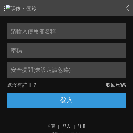
›
登錄
安全提問(未設定請忽略)
還沒有註冊？
取回密碼
登入
首頁
|
登入
|
註冊