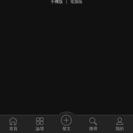
手機版
|
電腦版
發文
首頁
論壇
搜尋
我的