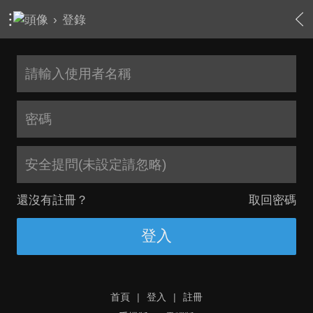
›
登錄
安全提問(未設定請忽略)
還沒有註冊？
取回密碼
登入
首頁
|
登入
|
註冊