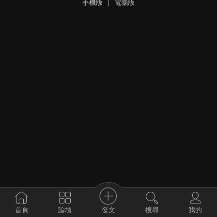
手機版
|
電腦版
發文
首頁
論壇
搜尋
我的