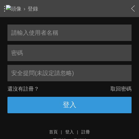
›
登錄
安全提問(未設定請忽略)
還沒有註冊？
取回密碼
登入
首頁
|
登入
|
註冊