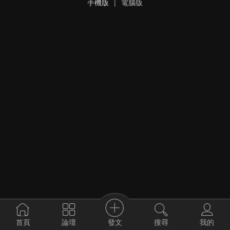
手機版
|
電腦版
發文
首頁
論壇
搜尋
我的