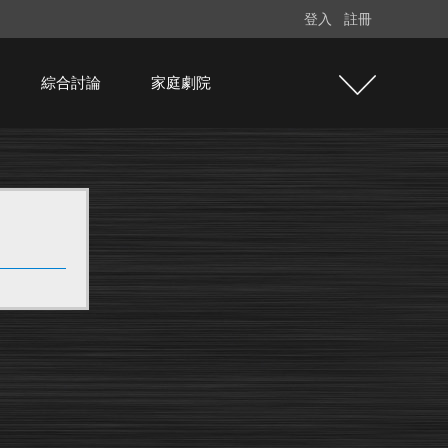
登入
註冊
綜合討論
家庭劇院