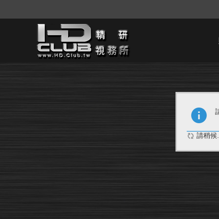
請稍候..