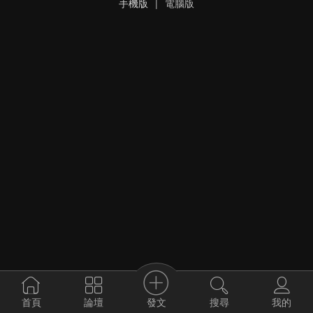
手機版
|
電腦版
發文
首頁
論壇
搜尋
我的