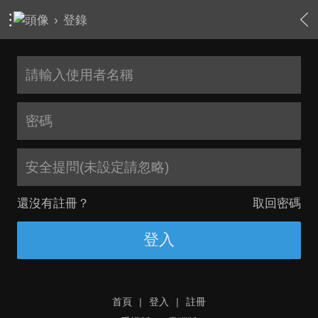
›
登錄
安全提問(未設定請忽略)
還沒有註冊？
取回密碼
登入
首頁
|
登入
|
註冊