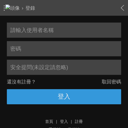
›
登錄
安全提問(未設定請忽略)
還沒有註冊？
取回密碼
登入
首頁
|
登入
|
註冊