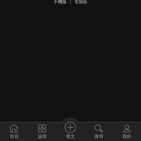
手機版
|
電腦版
發文
首頁
論壇
搜尋
我的