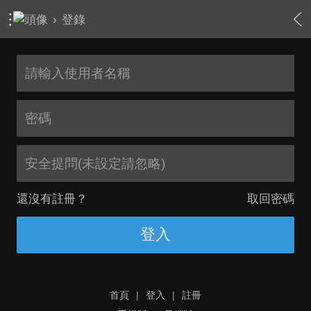
›
登錄
安全提問(未設定請忽略)
還沒有註冊？
取回密碼
登入
首頁
|
登入
|
註冊