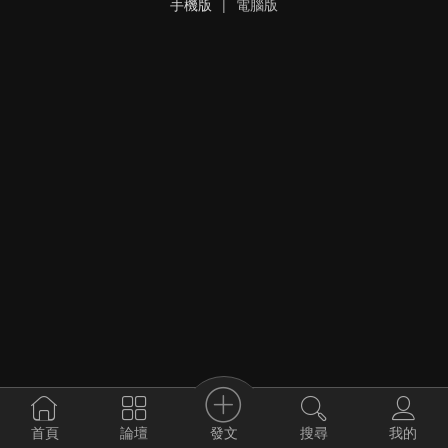
手機版
|
電腦版
發文
首頁
論壇
搜尋
我的