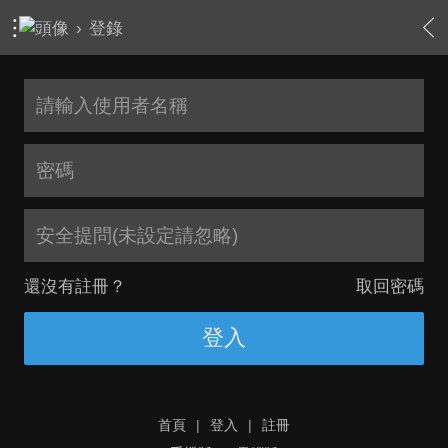
›
登錄
安全提問(未設定請忽略)
還沒有註冊？
取回密碼
登入
首頁
|
登入
|
註冊