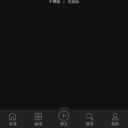
手機版
|
電腦版
發文
首頁
論壇
搜尋
我的