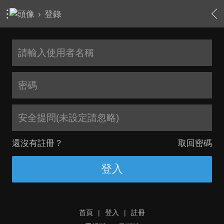
›
登錄
安全提問(未設定請忽略)
還沒有註冊？
取回密碼
登入
首頁
|
登入
|
註冊