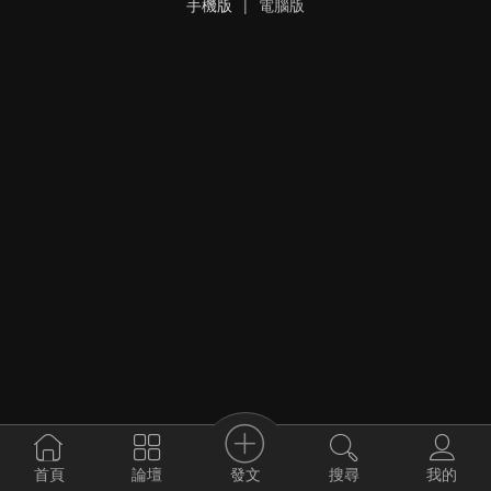
手機版
|
電腦版
發文
首頁
論壇
搜尋
我的