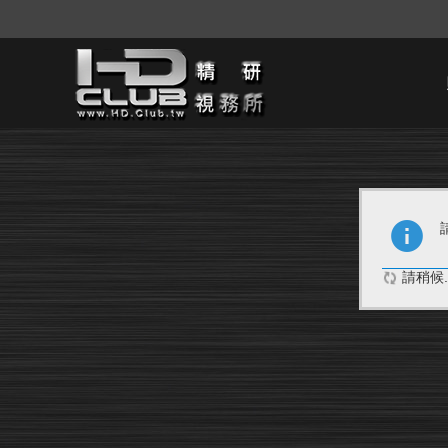
請稍候..