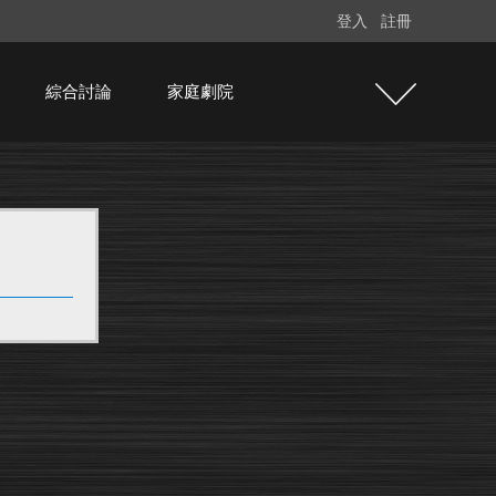
登入
註冊
綜合討論
家庭劇院