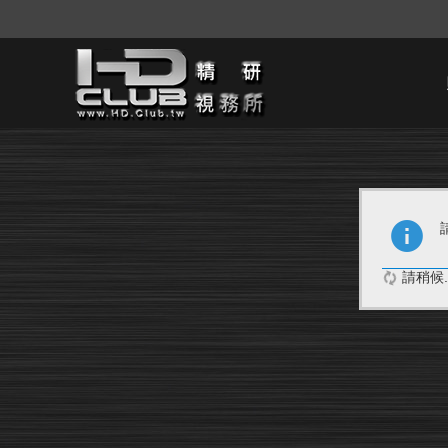
請稍候..