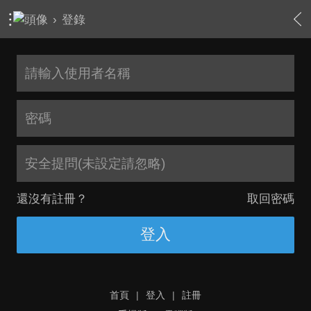
›
登錄
安全提問(未設定請忽略)
還沒有註冊？
取回密碼
登入
首頁
|
登入
|
註冊