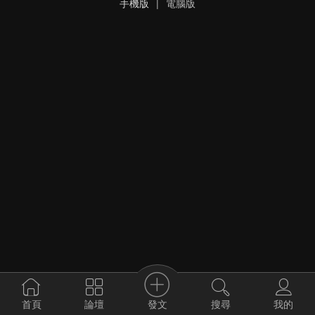
手機版
|
電腦版
發文
首頁
論壇
搜尋
我的