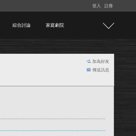
登入
註冊
綜合討論
家庭劇院
加為好友
傳送訊息