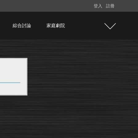
登入
註冊
綜合討論
家庭劇院