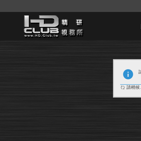
請稍候..